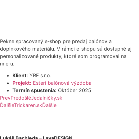
Pekne spracovaný e-shop pre predaj balónov a
doplnkového materiálu. V rámci e-shopu sú dostupné aj
personalizované produkty, ktoré som programoval na
mieru.
Klient:
YRF s.r.o.
Projekt:
Esteri balónová výzdoba
Termín spustenia:
Október 2025
Prev
Predošlé
Jedalničky.sk
Ďalšie
Trickaren.sk
Ďalšie
Lukáš Bachleda – LavaDESIGN