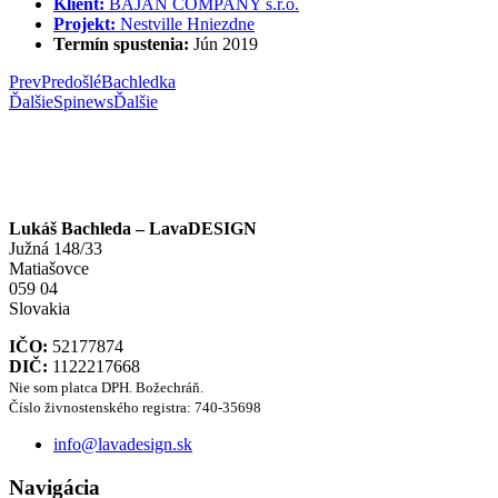
Klient:
BAJAN COMPANY s.r.o.
Projekt:
Nestville Hniezdne
Termín spustenia:
Jún 2019
Prev
Predošlé
Bachledka
Ďalšie
Spinews
Ďalšie
Lukáš Bachleda – LavaDESIGN
Južná 148/33
Matiašovce
059 04
Slovakia
IČO:
52177874
DIČ:
1122217668
Nie som platca DPH. Božechráň.
Číslo živnostenského registra: 740-35698
info@lavadesign.sk
Navigácia